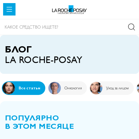
SKIP TO CONTENT
БЛОГ
LA ROCHE-POSAY
Все статьи
Онкология
Уход за лицом
ПОПУЛЯРНО
В ЭТОМ МЕСЯЦЕ