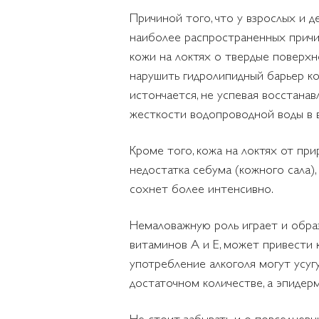
Причиной того, что у взрослых и 
наиболее распространенных причин
кожи на локтях о твердые поверхн
нарушить гидролипидный барьер ко
истончается, не успевая восстана
жесткости водопроводной воды в 
Кроме того, кожа на локтях от при
недостатка себума (кожного сала),
сохнет более интенсивно.
Немаловажную роль играет и образ
витаминов A и E, может привести 
употребление алкоголя могут усуг
достаточном количестве, а эпидер
Не стоит забывать и о повседневн