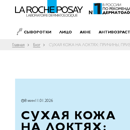
SKIP TO CONTENT
СЫВОРОТКИ
ЛИЦО
АКНЕ
АНТИВОЗРАС
Главная
Блог
СУХАЯ КОЖА НА ЛОКТЯХ: ПРИЧИНЫ, ПРИ
8 мин
11.01.2026
СУХАЯ КОЖА
НА ЛОКТЯХ: