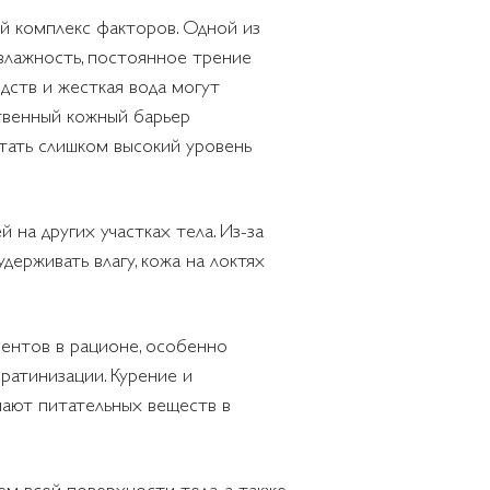
ый комплекс факторов. Одной из
 влажность, постоянное трение
дств и жесткая вода могут
ственный кожный барьер
тать слишком высокий уровень
 на других участках тела. Из-за
держивать влагу, кожа на локтях
ментов в рационе, особенно
ратинизации. Курение и
учают питательных веществ в
м всей поверхности тела, а также