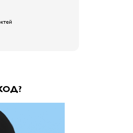
октей
ХОД?