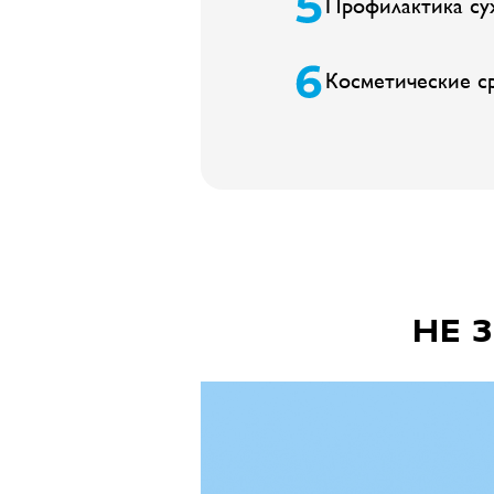
Профилактика су
Косметические ср
НЕ 