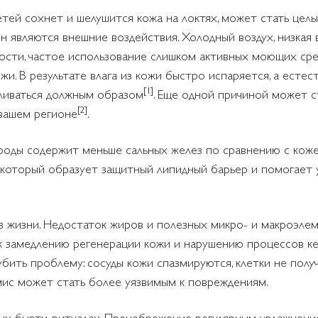
детей сохнет и шелушится кожа на локтях, может стать цел
 являются внешние воздействия. Холодный воздух, низкая
ости, частое использование слишком активных моющих сре
жи. В результате влага из кожи быстро испаряется, а есте
[1]
вливаться должным образом
. Еще одной причиной может с
[2]
вашем регионе
.
роды содержит меньше сальных желез по сравнению с кожей
 который образует защитный липидный барьер и помогает у
 жизни. Недостаток жиров и полезных микро- и макроэле
к замедлению регенерации кожи и нарушению процессов ке
убить проблему: сосуды кожи спазмируются, клетки не пол
мис может стать более уязвимым к повреждениям.
ых бьюти-ритуалах. Пренебрежение регулярным увлажнение