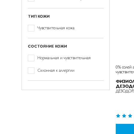
ов)
ТИП КОЖИ
товар(а/
Чувствительная кожа
ов)
СОСТОЯНИЕ КОЖИ
товар(а/
Нормальная и чувствительная
ов)
0% солей а
позиция
Склонная к аллергии
чувствите
ФИЗИО
ДЕЗОД
ДЕЗОДОР
Рейтинг:
94%