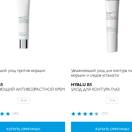
щий уход против морщин
Увлажняющий уход для контура гл
морщин и следов усталости
B5
HYALU B5
ЯЮЩИЙ АНТИВОЗРАСТНОЙ КРЕМ
УХОД ДЛЯ КОНТУРА ГЛАЗ
40 мл
15 мл
Рейтинг:
(282)
(327)
89%
КУПИТЬ ОРИГИНАЛ
КУПИТЬ ОРИГИНАЛ