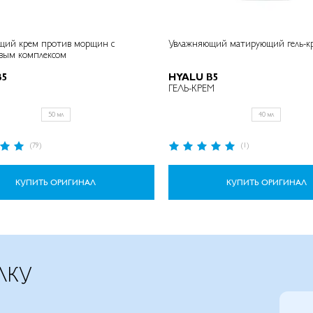
щий крем против морщин с
Увлажняющий матирующий гель-кр
овым комплексом
B5
HYALU B5
ГЕЛЬ-КРЕМ
50 мл
40 мл
Рейтинг:
(79)
(1)
100%
КУПИТЬ ОРИГИНАЛ
КУПИТЬ ОРИГИНАЛ
ЛКУ