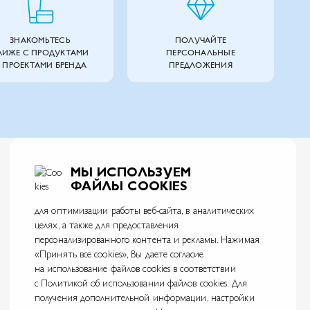
ЗНАКОМЬТЕСЬ
ПОЛУЧАЙТЕ
ЛИЖЕ С ПРОДУКТАМИ
ПЕРСОНАЛЬНЫЕ
 ПРОЕКТАМИ БРЕНДА
ПРЕДЛОЖЕНИЯ
МЫ ИСПОЛЬЗУЕМ
ФАЙЛЫ COOKIES
для оптимизации работы веб-сайта, в аналитических
целях, а также для предоставления
АО Л’Ореаль
персонализированного контента и рекламы. Нажимая
125047, г. Москва, вн.тер.г. муниципальный округ Тверской, пл. Тверская Застава,
«Принять все cookies», Вы даете согласие
дом 4
ИНН 7726059896
на использование файлов cookies в соответствии
с Политикой об использовании файлов cookies. Для
На информационном ресурсе применяются рекомендательные технологии.
Правила применения рекомендательных технологий
получения дополнительной информации, настройки