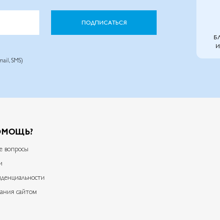
ПОДПИСАТЬСЯ
Б
И
ail, SMS)
ОМОЩЬ?
е вопросы
и
денциальности
ания сайтом​