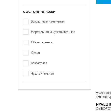
СОСТОЯНИЕ КОЖИ
товар(а/
Возрастные изменения
ов)
товар(а/
Нормальная и чувствительная
ов)
товар(а/
Обезвоженная
ов)
товар(а/
Сухая
ов)
позиция
Возрастная
позиция
Чувствительная
Увлажняю
для конту
кругов и с
HYALU 
СЫВОРОТ