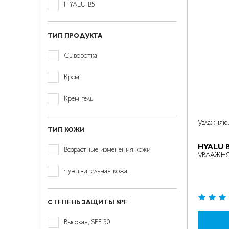
товар(а/
HYALU B5
ов)
ТИП ПРОДУКТА
товар(а/
Сыворотка
ов)
товар(а/
Крем
ов)
товар(а/
Крем-гель
ов)
Увлажняю
ТИП КОЖИ
HYALU 
товар(а/
Возрастные изменения кожи
УВЛАЖН
ов)
позиция
Чувствительная кожа
Рейтинг:
СТЕПЕНЬ ЗАЩИТЫ SPF
95%
позиция
Высокая, SPF 30