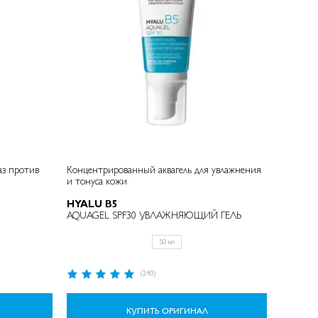
аз против
Концентрированный аквагель для увлажнения
и тонуса кожи ​
HYALU B5
AQUAGEL SPF30 УВЛАЖНЯЮЩИЙ ГЕЛЬ
50 мл
Рейтинг:
(240)
99%
КУПИТЬ ОРИГИНАЛ