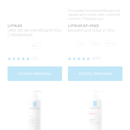
Липидовосполняющий бальзам для
чрезвычайно сухой кожи, склонной
к атопии. Подходит для
младенцев, детей и взрослых.
LIPIKAR
LIPIKAR AP+MAX
UREA 30% УВЛАЖНЯЮЩИЙ ГЕЛЬ
БАЛЬЗАМ ДЛЯ ЛИЦА И ТЕЛА
С МОЧЕВИНОЙ
75 мл
200 мл
400 мл
50 мл
Рейтинг:
Рейтинг:
(30)
(8009)
100%
95%
КУПИТЬ ОРИГИНАЛ
КУПИТЬ ОРИГИНАЛ