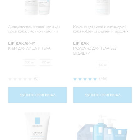
Липидовосполняющий крем для
Молочко для сухой и очень сухой
сухой кожи, склонной к атопии
кожи младенцев, детей и взрослых
LIPIKAR AP+M
LIPIKAR
КРЕМ ДЛЯ ЛИЦА И ТЕЛА
МОЛОЧКО ДЛЯ ТЕЛА БЕЗ
ОТДУШКИ
200 мл
400 мл
400 мл
Рейтинг:
Рейтинг:
(0)
(748)
0%
99%
КУПИТЬ ОРИГИНАЛ
КУПИТЬ ОРИГИНАЛ