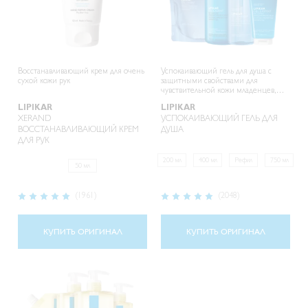
Восстанавливающий крем для очень
Успокаивающий гель для душа с
сухой кожи рук
защитными свойствами для
чувствительной кожи младенцев,
детей и взрослых
LIPIKAR
LIPIKAR
XERAND
УСПОКАИВАЮЩИЙ ГЕЛЬ ДЛЯ
ВОССТАНАВЛИВАЮЩИЙ КРЕМ
ДУША
ДЛЯ РУК
200 мл
400 мл
Рефил
750 мл
50 мл
Рейтинг:
Рейтинг:
(1961)
(2048)
98%
98%
КУПИТЬ ОРИГИНАЛ
КУПИТЬ ОРИГИНАЛ