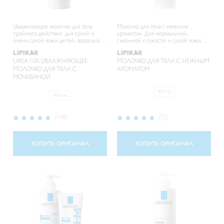
Увлажняющее молочко для тела
Молочко для тела с нежным
тройного действия для сухой и
ароматом. Для нормальной,
очень сухой кожи детей, взрослых и
склонной к сухости и сухой кожи
пожилых людей
младенцев, детей и взрослых.
LIPIKAR
LIPIKAR
UREA 10% УВЛАЖНЯЮЩЕЕ
МОЛОЧКО ДЛЯ ТЕЛА C НЕЖНЫМ
МОЛОЧКО ДЛЯ ТЕЛА С
АРОМАТОМ
МОЧЕВИНОЙ
400 мл
400 мл
Рейтинг:
Рейтинг:
(168)
(75)
98%
100%
КУПИТЬ ОРИГИНАЛ
КУПИТЬ ОРИГИНАЛ