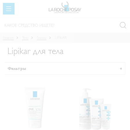
SKIP TO CONTENT
Главная
Тело
Гаммы
LIPIKAR
Lipikar для тела
Фильтры