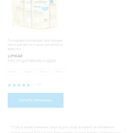
Липидовосполняющее смягчающее
масло для ванны и душа для детей и
взрослых
LIPIKAR
МАСЛО ДЛЯ ВАННЫ И ДУША
400 мл
Рефил
750 мл
1000 мл
Рейтинг:
(1143)
97%
КУПИТЬ ОРИГИНАЛ
*Среди косметических средств для ухода за кожей на основании
проведенного АО «Астон Консалтинг» опроса врачей-дерматологов