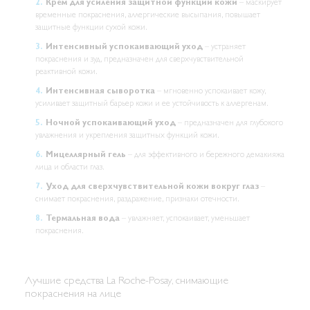
Крем для усиления защитной функции кожи
– маскирует
временные покраснения, аллергические высыпания, повышает
защитные функции сухой кожи.
Интенсивный успокаивающий уход
– устраняет
покраснения и зуд, предназначен для сверхчувствительной
реактивной кожи.
Интенсивная сыворотка
– мгновенно успокаивает кожу,
усиливает защитный барьер кожи и ее устойчивость к аллергенам.
Ночной успокаивающий уход
– предназначен для глубокого
увлажнения и укрепления защитных функций кожи.
Мицеллярный гель
– для эффективного и бережного демакияжа
лица и области глаз.
Уход для сверхчувствительной кожи вокруг глаз
–
снимает покраснения, раздражение, признаки отечности.
Термальная вода
– увлажняет, успокаивает, уменьшает
покраснения.
Лучшие средства La Roche-Posay, снимающие
покраснения на лице