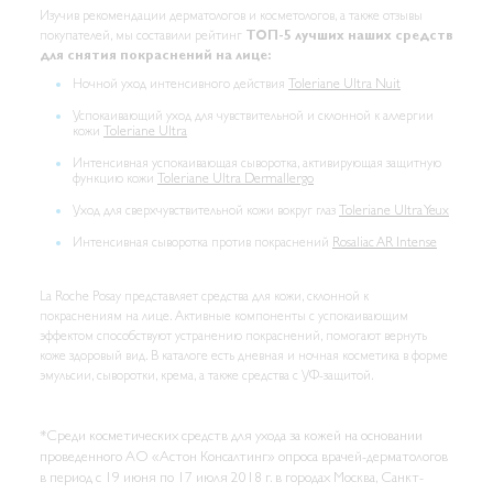
Изучив рекомендации дерматологов и косметологов, а также отзывы
покупателей, мы составили рейтинг
ТОП-5 лучших наших средств
для снятия покраснений на лице:
Ночной уход интенсивного действия
Toleriane Ultra Nuit
Успокаивающий уход для чувствительной и склонной к аллергии
кожи
Toleriane Ultra
Интенсивная успокаивающая сыворотка, активирующая защитную
функцию кожи
Toleriane Ultra Dermallergo
Уход для сверхчувствительной кожи вокруг глаз
Toleriane Ultra Yeux
Интенсивная сыворотка против покраснений
Rosaliac AR Intense
La Roche Posay представляет средства для кожи, склонной к
покраснениям на лице. Активные компоненты с успокаивающим
эффектом способствуют устранению покраснений, помогают вернуть
коже здоровый вид. В каталоге есть дневная и ночная косметика в форме
эмульсии, сыворотки, крема, а также средства с УФ-защитой.
*Среди косметических средств для ухода за кожей на основании
проведенного АО «Астон Консалтинг» опроса врачей-дерматологов
в период с 19 июня по 17 июля 2018 г. в городах Москва, Санкт-