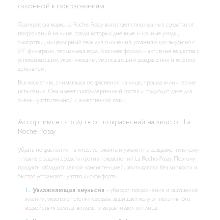
склонной к покраснениям
Французская марка La Roche-Posay выпускает специальные средства от
покраснений на лице, среди которых дневные и ночные уходы,
сыворотки, мицеллярный гель для очищения, увлажняющая эмульсия с
SPF-фильтрами, термальная вода. В основе формул – активные вещества с
успокаивающим, укрепляющим, уменьшающим раздражение и жжение
действием.
Вся косметика, снимающая покраснения на лице, прошла клинические
испытания. Она имеет гипоаллергенный состав и подходит даже для
очень чувствительной и аллергичной кожи.
Ассортимент средств от покраснений на лице от La
Roche-Posay
Убрать покраснения на лице, успокоить и увлажнить раздраженную кожу
– главные задачи средств против покраснений La Roche-Posay. Поэтому
продукты обладают легкой консистенцией, впитываются без липкости и
быстро устраняют чувство дискомфорта.
Увлажняющая эмульсия
– убирает покраснения и ощущение
жжения, укрепляет стенки сосудов, защищает кожу от негативного
воздействия солнца, визуально выравнивает тон лица.