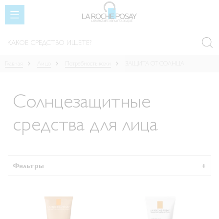
SKIP TO CONTENT
Главная
Лицо
Потребность кожи
ЗАЩИТА ОТ СОЛНЦА
Солнцезащитные
средства для лица
Фильтры