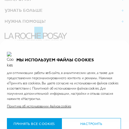
УЗНАТЬ БОЛЬШЕ
НУЖНА ПОМОЩЬ?
АО Л’Ореаль
125047, г. Москва, вн.тер.г. муниципальный округ Тверской, пл. Тверская Застава, дом 4
ИНН 7726059896
МЫ ИСПОЛЬЗУЕМ ФАЙЛЫ COOKIES
На информационном ресурсе применяются рекомендательные технологии.
Правила применения рекомендательных технологий
для оптимизации работы веб-сайта, в аналитических целях, а также для
предоставления персонализированного контента и рекламы. Нажимая
«Принять все cookies», Вы даете согласие на использование файлов cookies
в соответствии с Политикой об использовании файлов cookies. Для
La Roche-Posay © 2026
Политика обработки персональных данных
Карта сайта
получения дополнительной информации, настройки и отзыва согласия
нажмите «Настроить».
Skin.ru
Международный сайт
Фонд La Roche-Posay
Политика об использовании файлов cookies
*Согласно данным проведенного АО «Астон Консалтинг» опроса дерматологов в период с 28 февраля
по 25 марта 2025 года в 14 городах России. Размер выборки: 300 респондентов (дерматологи).
ПРИНЯТЬ ВСЕ COOKIES
НАСТРОИТЬ