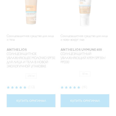
Солнцезащитное средство для лица
Солнцезащитное средство для лица
и тела
и кожи вокруг глаз
ANTHELIOS
ANTHELIOS UVMUNE400
СОЛНЦЕЗАЩИТНОЕ
СОЛНЦЕЗАЩИТНЫЙ
УВЛАЖНЯЮЩЕЕ МОЛОЧКО SPF50
УВЛАЖНЯЮЩИЙ КРЕМ SPF50+/
ДЛЯ ЛИЦА И ТЕЛА В НОВОЙ
PPD30
ЭКОЛОГИЧНОЙ УПАКОВКЕ
50 мл
250 мл
Рейтинг:
Рейтинг:
(112)
(41)
98%
99%
КУПИТЬ ОРИГИНАЛ
КУПИТЬ ОРИГИНАЛ