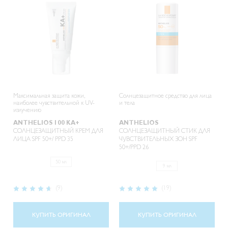
Максимальная защита кожи,
Солнцезащитное средство для лица
наиболее чувствительной к UV-
и тела
излучению
ANTHELIOS 100 KA+
ANTHELIOS
СОЛНЦЕЗАЩИТНЫЙ КРЕМ ДЛЯ
СОЛНЦЕЗАЩИТНЫЙ СТИК ДЛЯ
ЛИЦА SPF 50+/ PPD 35
ЧУВСТВИТЕЛЬНЫХ ЗОН SPF
50+/PPD 26
50 мл
9 мл
Рейтинг:
Рейтинг:
(9)
(19)
92%
98%
КУПИТЬ ОРИГИНАЛ
КУПИТЬ ОРИГИНАЛ