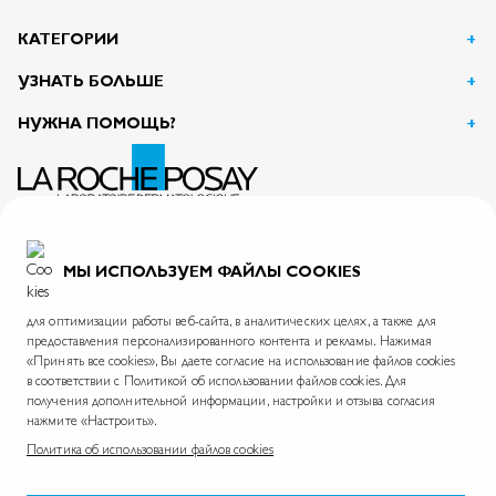
КАТЕГОРИИ
УЗНАТЬ БОЛЬШЕ
НУЖНА ПОМОЩЬ?
АО Л’Ореаль
125047, г. Москва, вн.тер.г. муниципальный округ Тверской, пл. Тверская Застава, дом 4
ИНН 7726059896
МЫ ИСПОЛЬЗУЕМ ФАЙЛЫ COOKIES
На информационном ресурсе применяются рекомендательные технологии.
Правила применения рекомендательных технологий
для оптимизации работы веб-сайта, в аналитических целях, а также для
предоставления персонализированного контента и рекламы. Нажимая
«Принять все cookies», Вы даете согласие на использование файлов cookies
в соответствии с Политикой об использовании файлов cookies. Для
La Roche-Posay © 2026
Политика обработки персональных данных
Карта сайта
получения дополнительной информации, настройки и отзыва согласия
нажмите «Настроить».
Skin.ru
Международный сайт
Фонд La Roche-Posay
Политика об использовании файлов cookies
*Согласно данным проведенного АО «Астон Консалтинг» опроса дерматологов в период с 28 февраля
по 25 марта 2025 года в 14 городах России. Размер выборки: 300 респондентов (дерматологи).