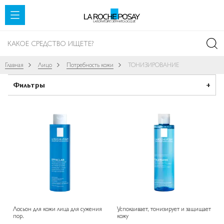
SKIP TO CONTENT
Главная
Лицо
Потребность кожи
ТОНИЗИРОВАНИЕ
Фильтры
Лосьон для кожи лица для сужения
Успокаивает, тонизирует и защищает
пор.
кожу