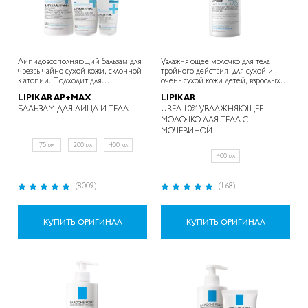
Липидовосполняющий бальзам для
Увлажняющее молочко для тела
чрезвычайно сухой кожи, склонной
тройного действия для сухой и
к атопии. Подходит для
очень сухой кожи детей, взрослых и
младенцев, детей и взрослых.
пожилых людей
LIPIKAR AP+MAX
LIPIKAR
БАЛЬЗАМ ДЛЯ ЛИЦА И ТЕЛА
UREA 10% УВЛАЖНЯЮЩЕЕ
МОЛОЧКО ДЛЯ ТЕЛА С
МОЧЕВИНОЙ
75 мл
200 мл
400 мл
400 мл
Рейтинг:
Рейтинг:
(8009)
(168)
95%
98%
КУПИТЬ ОРИГИНАЛ
КУПИТЬ ОРИГИНАЛ