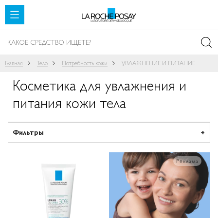
SKIP TO CONTENT
Главная
Тело
Потребность кожи
УВЛАЖНЕНИЕ И ПИТАНИЕ
Косметика для увлажнения и
питания кожи тела
Фильтры
Реклама