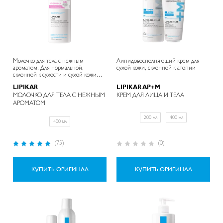
Молочко для тела с нежным
Липидовосполняющий крем для
ароматом. Для нормальной,
сухой кожи, склонной к атопии
склонной к сухости и сухой кожи
младенцев, детей и взрослых.
LIPIKAR
LIPIKAR AP+M
МОЛОЧКО ДЛЯ ТЕЛА C НЕЖНЫМ
КРЕМ ДЛЯ ЛИЦА И ТЕЛА
АРОМАТОМ
200 мл
400 мл
400 мл
Рейтинг:
Рейтинг:
(75)
(0)
100%
0%
КУПИТЬ ОРИГИНАЛ
КУПИТЬ ОРИГИНАЛ