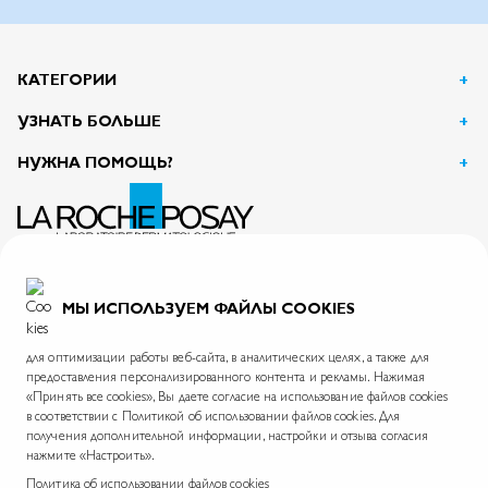
КАТЕГОРИИ
УЗНАТЬ БОЛЬШЕ
НУЖНА ПОМОЩЬ?
АО Л’Ореаль
125047, г. Москва, вн.тер.г. муниципальный округ Тверской, пл. Тверская Застава, дом 4
ИНН 7726059896
МЫ ИСПОЛЬЗУЕМ ФАЙЛЫ COOKIES
На информационном ресурсе применяются рекомендательные технологии.
Правила применения рекомендательных технологий
для оптимизации работы веб-сайта, в аналитических целях, а также для
предоставления персонализированного контента и рекламы. Нажимая
«Принять все cookies», Вы даете согласие на использование файлов cookies
в соответствии с Политикой об использовании файлов cookies. Для
La Roche-Posay © 2026
Политика обработки персональных данных
Карта сайта
получения дополнительной информации, настройки и отзыва согласия
нажмите «Настроить».
Skin.ru
Международный сайт
Фонд La Roche-Posay
Политика об использовании файлов cookies