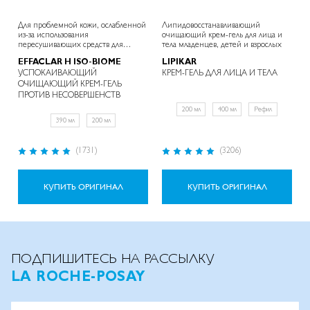
Для проблемной кожи, ослабленной
Липидовосстанавливающий
из-за использования
очищающий крем-гель для лица и
пересушивающих средств для
тела младенцев, детей и взрослых
борьбы с акне
EFFACLAR H ISO-BIOME
LIPIKAR
УСПОКАИВАЮЩИЙ
КРЕМ-ГЕЛЬ ДЛЯ ЛИЦА И ТЕЛА
ОЧИЩАЮЩИЙ КРЕМ-ГЕЛЬ
ПРОТИВ НЕСОВЕРШЕНСТВ
200 мл
400 мл
Рефил
390 мл
200 мл
Рейтинг:
Рейтинг:
(1731)
(3206)
98%
97%
КУПИТЬ ОРИГИНАЛ
КУПИТЬ ОРИГИНАЛ
ПОДПИШИТЕСЬ НА РАССЫЛКУ
LA ROCHE-POSAY