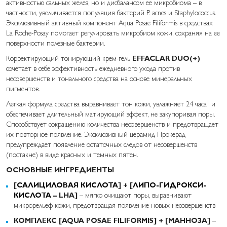
активностью сальных желез, но и дисбалансом ее микробиома – в
частности, увеличивается популяция бактерий P. acnes и Staphylococcus.
Эксклюзивный активный компонент Aqua Posae Filiformis в средствах
La Roche-Posay помогает регулировать микробиом кожи, сохраняя на ее
поверхности полезные бактерии.
Корректирующий тонирующий крем-гель
EFFACLAR DUO(+)
сочетает в себе эффективность ежедневного ухода против
несовершенств и тонального средства на основе минеральных
пигментов.
1
Легкая формула средства выравнивает тон кожи, увлажняет 24 часа
и
обеспечивает длительный матирующий эффект, не закупоривая поры.
Способствует сокращению количества несовершенств и предотвращает
их повторное появление. Эксклюзивный церамид Прокерад
предупреждает появление остаточных следов от несовершенств
(постакне) в виде красных и темных пятен.
ОСНОВНЫЕ ИНГРЕДИЕНТЫ
[
САЛИЦИЛОВАЯ КИСЛОТА
] + [
ЛИПО-ГИДРОКСИ-
КИСЛОТА
– LHA]
– мягко очищают поры, выравнивают
микрорельеф кожи, предотвращая появление новых несовершенств
КОМПЛЕКС [AQUA POSAE FILIFORMIS] + [МАННОЗА]
–