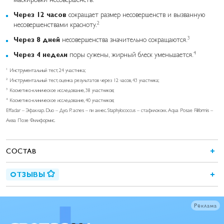
Через 12 часов
сокращает размер несовершенств и вызванную
2
несовершенствами красноту.
3
Через 8 дней
несовершенства значительно сокращаются.
4
Через 4 недели
поры сужены, жирный блеск уменьшается.
1
Инструментальный тест, 24 участника;
2
Инструментальный тест, оценка результатов через 12 часов, 43 участника;
3
Косметико-клиническое исследование, 38 участников;
4
Косметико-клиническое исследование, 40 участников;
Effaclar – Эфаклар. Duo – Дуо. P. acnes – пи акнес. Staphylococcus – стафилококк. Aqua Posae Filiformis –
Аква Позе Филиформис.
СОСТАВ
ОТЗЫВЫ
Реклама