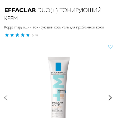
EFFACLAR
DUO(+) ТОНИРУЮЩИЙ
КРЕМ
Корректирующий тонирующий крем-гель для проблемной кожи
Рейтинг:
(710)
93
%
of
ПРОПУСТИТЬ И ПЕРЕЙТИ К
100
ГАЛЕРЕЯМ ИЗОБРАЖЕНИЙ