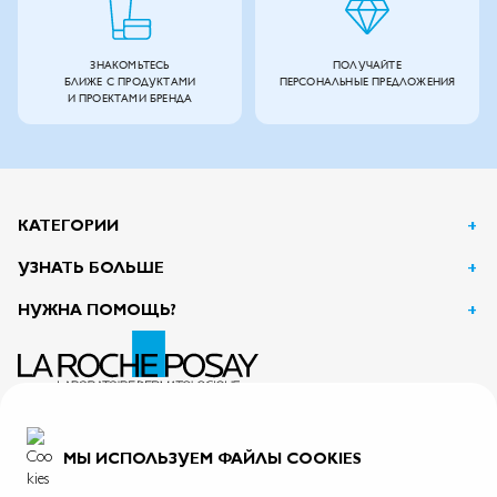
ЗНАКОМЬТЕСЬ
ПОЛУЧАЙТЕ
БЛИЖЕ С ПРОДУКТАМИ
ПЕРСОНАЛЬНЫЕ ПРЕДЛОЖЕНИЯ
И ПРОЕКТАМИ БРЕНДА
КАТЕГОРИИ
УЗНАТЬ БОЛЬШЕ
НУЖНА ПОМОЩЬ?
АО Л’Ореаль
125047, г. Москва, вн.тер.г. муниципальный округ Тверской, пл. Тверская Застава, дом 4
ИНН 7726059896
МЫ ИСПОЛЬЗУЕМ ФАЙЛЫ COOKIES
На информационном ресурсе применяются рекомендательные технологии.