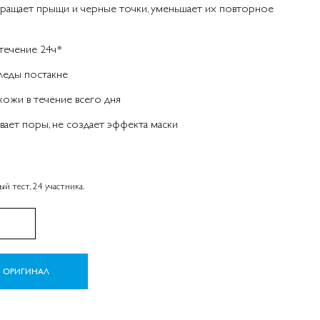
ращает прыщи и черные точки, уменьшает их повторное
 течение 24ч*
леды постакне
кожи в течение всего дня
вает поры, не создает эффекта маски
й тест, 24 участника.
Ь ОРИГИНАЛ