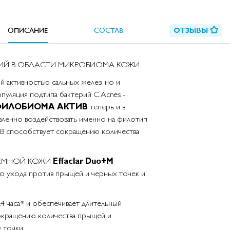
ОПИСАНИЕ
СОСТАВ
ОТЗЫВЫ
ТИЙ В ОБЛАСТИ МИКРОБИОМА КОЖИ
 активностью сальных желез, но и
опуляция подтипа бактерий С.Acnes -
ФИЛОБИОМА AКТИВ
теперь и в
ленно воздействовать именно на филотип
 способствует сокращению количества
ЛЕМНОЙ КОЖИ
Effaclar Duo+M
о ухода против прыщей и черных точек и
24 часа* и обеспечивает длительный
окращению количества прыщей и
 точки.