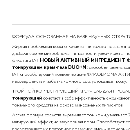
ПЕРЕЙТИ К НАЧАЛУ ГАЛЕРЕИ
ИЗОБРАЖЕНИЙ
ФОРМУЛА, ОСНОВАННАЯ НА БАЗЕ НАУЧНЫХ ОТКРЫ
Жирная проблемная кожа отличается не только повышенной
дисбалансом ее микробиома – в частности, увеличивается п
филотипа IA1.
НОВЫЙ АКТИВНЫЙ ИНГРЕДИЕНТ 
тонирующем крем-геле DUO+M:
способен целенаправ
IA1, способствующий появлению акне. ФИЛОБИОМА AКТИВ
несовершенств и избытка кожного сала, успокаивает кожу.
ТРОЙНОЙ КОРРЕКТИРУЮЩИЙ КРЕМ-ГЕЛЬ ДЛЯ ПРОБ
тонирующий
сочетает в себе эффективность ежедневног
тонального средства на основе минеральных пигментов.
Легкая формула средства выравнивает тон кожи, увлажняет 
матирующий эффект, не закупоривая поры. Способствует с
предотвращает их повторное появление, уменьшает черные