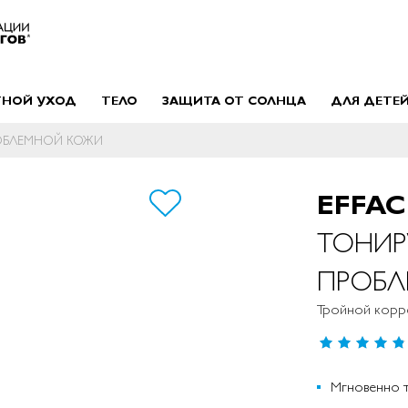
ТНОЙ УХОД
ТЕЛО
ЗАЩИТА ОТ СОЛНЦА
ДЛЯ ДЕТЕ
РОБЛЕМНОЙ КОЖИ
EFFAC
ТОНИР
ПРОБЛ
Тройной корр
Рейтинг:
95
%
of
Мгновенно т
100