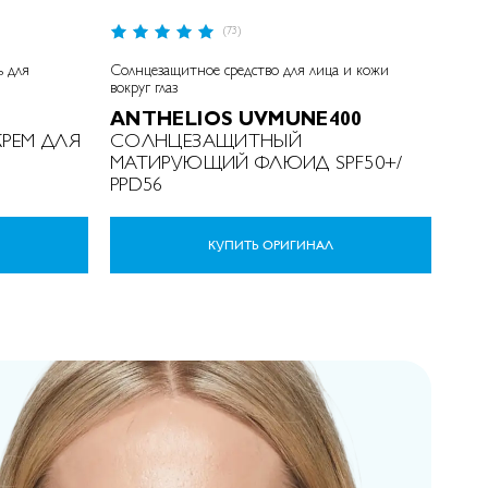
Р
(73)
9
е
%
8
й
o
ь для
Солнцезащитное средство для лица и кожи
т
f
вокруг глаз
1
и
0
ANTHELIOS UVMUNE400
н
0
г
РЕМ ДЛЯ
СОЛНЦЕЗАЩИТНЫЙ
:
МАТИРУЮЩИЙ ФЛЮИД SPF50+/
PPD56
КУПИТЬ ОРИГИНАЛ