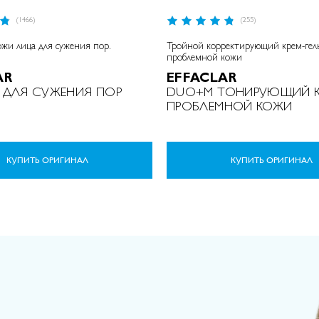
Р
(1466)
(255)
9
е
%
5
й
o
ожи лица для сужения пор.
Тройной корректирующий крем-гел
т
f
проблемной кожи
1
и
AR
0
EFFACLAR
н
0
г
ДЛЯ СУЖЕНИЯ ПОР
DUO+M ТОНИРУЮЩИЙ К
:
ПРОБЛЕМНОЙ КОЖИ
КУПИТЬ ОРИГИНАЛ
КУПИТЬ ОРИГИНАЛ