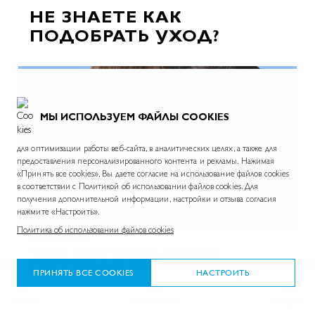
НЕ ЗНАЕТЕ КАК
ПОДОБРАТЬ УХОД?
МЫ ИСПОЛЬЗУЕМ ФАЙЛЫ COOKIES
для оптимизации работы веб-сайта, в аналитических целях, а также для
предоставления персонализированного контента и рекламы. Нажимая
«Принять все cookies», Вы даете согласие на использование файлов cookies
в соответствии с Политикой об использовании файлов cookies. Для
получения дополнительной информации, настройки и отзыва согласия
нажмите «Настроить».
2 мин
Политика об использовании файлов cookies
ТЕСТ ДЛЯ ОПРЕДЕЛЕНИЯ
СОСТОЯНИЯ КОЖИ ТЕЛА
ПРИНЯТЬ ВСЕ COOKIES
НАСТРОИТЬ
Подберите систему ухода для себя или ребенка
Главная
Диагностика
Профиль