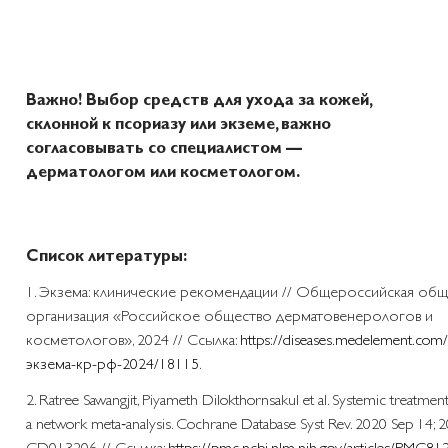
Важно!
Выбор средств для ухода за кожей,
склонной к псориазу или экземе, важно
согласовывать со специалистом —
дерматологом или косметологом.
Список литературы:
1. Экзема: клинические рекомендации // Общероссийская общ
организация «Российское общество дерматовенерологов и
косметологов», 2024 // Ссылка:
https://diseases.medelement.com/
экзема-кр-рф-2024/18115
.
2. Ratree Sawangjit, Piyameth Dilokthornsakul et al. Systemic treatmen
a network meta‐analysis. Cochrane Database Syst Rev. 2020 Sep 14; 2
CD013206 // Ссылка:
https://pmc.ncbi.nlm.nih.gov/articles/PMC81