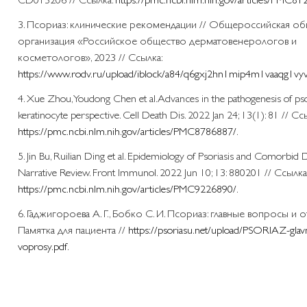
3. Псориаз: клинические рекомендации // Общероссийская об
организация «Российское общество дерматовенерологов и
косметологов», 2023 // Ссылка:
https://www.rodv.ru/upload/iblock/a84/q6gxj2hn1mip4m1vaaqg1vy
4. Xue Zhou, Youdong Chen et al. Advances in the pathogenesis of pso
keratinocyte perspective. Cell Death Dis. 2022 Jan 24; 13(1): 81 // Сс
https://pmc.ncbi.nlm.nih.gov/articles/PMC8786887/
.
5. Jin Bu, Ruilian Ding et al. Epidemiology of Psoriasis and Comorbid D
Narrative Review. Front Immunol. 2022 Jun 10; 13: 880201 // Ссылка
https://pmc.ncbi.nlm.nih.gov/articles/PMC9226890/
.
6. Гаджигороева А. Г., Бобко С. И. Псориаз: главные вопросы и о
Памятка для пациента //
https://psoriasu.net/upload/PSORIAZ-glav
voprosy.pdf
.