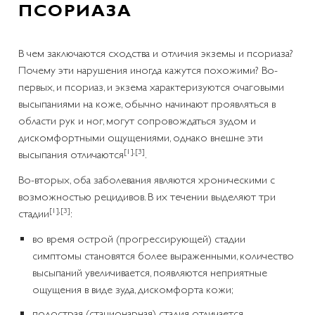
ПСОРИАЗА
В чем заключаются сходства и отличия экземы и псориаза?
Почему эти нарушения иногда кажутся похожими? Во-
первых, и псориаз, и экзема характеризуются очаговыми
высыпаниями на коже, обычно начинают проявляться в
области рук и ног, могут сопровождаться зудом и
дискомфортными ощущениями, однако внешне эти
[1]
,
[3]
высыпания отличаются
.
Во-вторых, оба заболевания являются хроническими с
возможностью рецидивов. В их течении выделяют три
[1]
,
[3]
стадии
:
во время острой (прогрессирующей) стадии
симптомы становятся более выраженными, количество
высыпаний увеличивается, появляются неприятные
ощущения в виде зуда, дискомфорта кожи;
подострая (стационарная) стадия отличается