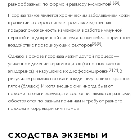
[1]
,
[2]
разнообразных по форме и размеру элементов
.
Псориаз также является хроническим заболеванием кожи,
в развитии которого играет роль наследственная
предрасположенность, изменения в работе иммунной,
нервной и эндокринной систем, а также неблагоприятное
[3]
,
[5]
воздействие провоцирующих факторов
.
Однако в основе псориаза лежит другой процесс —
усиленное деление кератиноцитов (основных клеток
[3]
,
[4]
эпидермиса) и нарушение их дифференцировки
. В
результате развиваются очаги в виде шелушащихся красных
пятен (бляшек). И хотя внешне они иногда бывают
похожи на очаги экземы, эти состояния являются разными,
обостряются по разным причинам и требуют разного
подхода к коррекции симптомов.
СХОДСТВА ЭКЗЕМЫ И