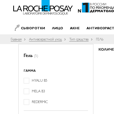
SKIP TO CONTENT
СЫВОРОТКИ
ЛИЦО
АКНЕ
АНТИВОЗРАС
Главная
Антивозрастной уход
Тип средства
ГЕЛЬ
КОЛИЧ
Гель
(5)
ГАММА
товар(а/
HYALU B5
ов)
позиция
MELA B3
товар(а/
REDERMIC
ов)