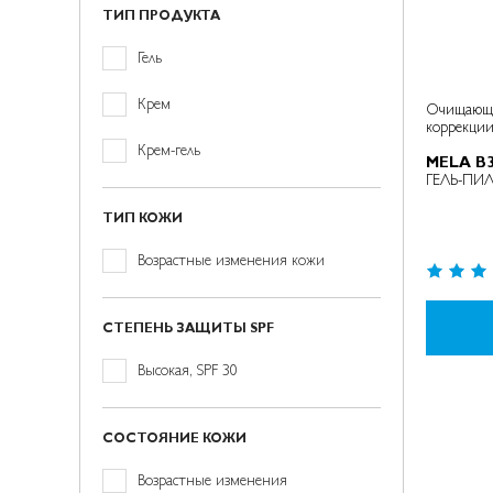
ТИП ПРОДУКТА
позиция
Гель
товар(а/
Крем
Очищающий м
коррекци
ов)
товар(а/
Крем-гель
MELA В
ов)
ГЕЛЬ-ПИ
ТИП КОЖИ
товар(а/
Возрастные изменения кожи
Рейтинг:
ов)
99%
СТЕПЕНЬ ЗАЩИТЫ SPF
позиция
Высокая, SPF 30
СОСТОЯНИЕ КОЖИ
товар(а/
Возрастные изменения