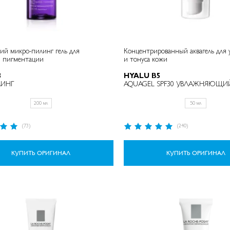
икро-пилинг гель для
Концентрированный аквагель для 
и пигментации
и тонуса кожи ​
3
HYALU B5
ЛИНГ
AQUAGEL SPF30 УВЛАЖНЯЮЩИЙ
200 мл
50 мл
Рейтинг:
(73)
(240)
99%
КУПИТЬ ОРИГИНАЛ
КУПИТЬ ОРИГИНАЛ