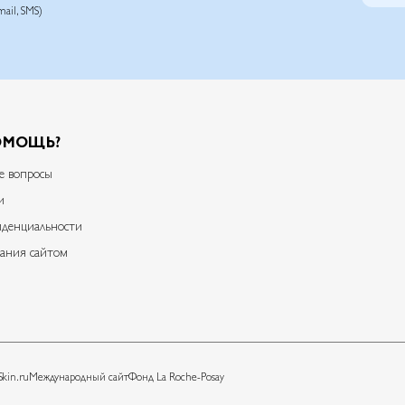
ail, SMS)
ОМОЩЬ?
е вопросы
и
денциальности
ания сайтом​
Skin.ru
Международный сайт
Фонд La Roche-Posay