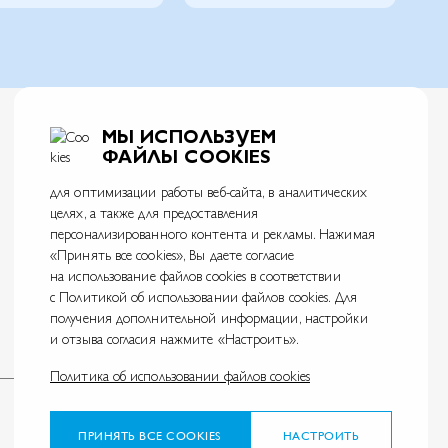
МЫ ИСПОЛЬЗУЕМ
ФАЙЛЫ COOKIES
для оптимизации работы веб-сайта, в аналитических
целях, а также для предоставления
АО Л’Ореаль
персонализированного контента и рекламы. Нажимая
125047, г. Москва, вн.тер.г. муниципальный округ Тверской, пл. Тверская Застава,
«Принять все cookies», Вы даете согласие
дом 4
на использование файлов cookies в соответствии
ИНН 7726059896
с Политикой об использовании файлов cookies. Для
На информационном ресурсе применяются рекомендательные технологии.
получения дополнительной информации, настройки
Правила применения рекомендательных технологий
и отзыва согласия нажмите «Настроить».
Политика об использовании файлов cookies
ПРИНЯТЬ ВСЕ COOKIES
НАСТРОИТЬ