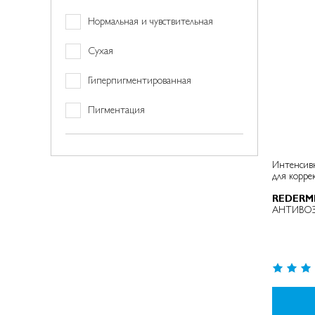
ов)
товар(а/
Нормальная и чувствительная
ов)
позиция
Сухая
позиция
Гиперпигментированная
позиция
Пигментация
Интенсив
для корре
REDERM
АНТИВО
Рейтинг:
99%