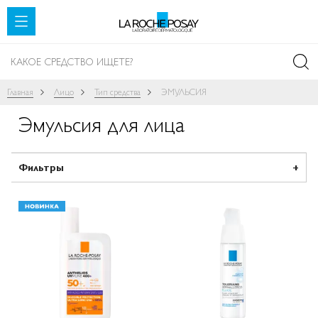
SKIP TO CONTENT
Главная
Лицо
Тип средства
ЭМУЛЬСИЯ
Эмульсия для лица
Фильтры