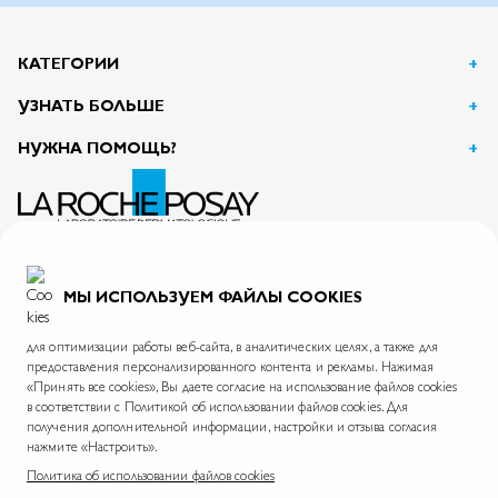
КАТЕГОРИИ
УЗНАТЬ БОЛЬШЕ
НУЖНА ПОМОЩЬ?
АО Л’Ореаль
125047, г. Москва, вн.тер.г. муниципальный округ Тверской, пл. Тверская Застава, дом 4
ИНН 7726059896
МЫ ИСПОЛЬЗУЕМ ФАЙЛЫ COOKIES
На информационном ресурсе применяются рекомендательные технологии.
Правила применения рекомендательных технологий
для оптимизации работы веб-сайта, в аналитических целях, а также для
предоставления персонализированного контента и рекламы. Нажимая
«Принять все cookies», Вы даете согласие на использование файлов cookies
в соответствии с Политикой об использовании файлов cookies. Для
La Roche-Posay © 2026
Политика обработки персональных данных
Карта сайта
получения дополнительной информации, настройки и отзыва согласия
нажмите «Настроить».
Skin.ru
Международный сайт
Фонд La Roche-Posay
Политика об использовании файлов cookies
*Согласно данным проведенного АО «Астон Консалтинг» опроса дерматологов в период с 28 февраля