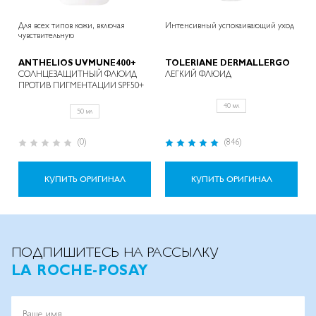
Для всех типов кожи, включая
Интенсивный успокаивающий уход
чувствительную
ANTHELIOS UVMUNE400+
TOLERIANE DERMALLERGO
СОЛНЦЕЗАЩИТНЫЙ ФЛЮИД
ЛЕГКИЙ ФЛЮИД
ПРОТИВ ПИГМЕНТАЦИИ SPF50+
40 мл
50 мл
Рейтинг:
Рейтинг:
(0)
(846)
0%
97%
КУПИТЬ ОРИГИНАЛ
КУПИТЬ ОРИГИНАЛ
ПОДПИШИТЕСЬ НА РАССЫЛКУ
LA ROCHE-POSAY
Ваше имя