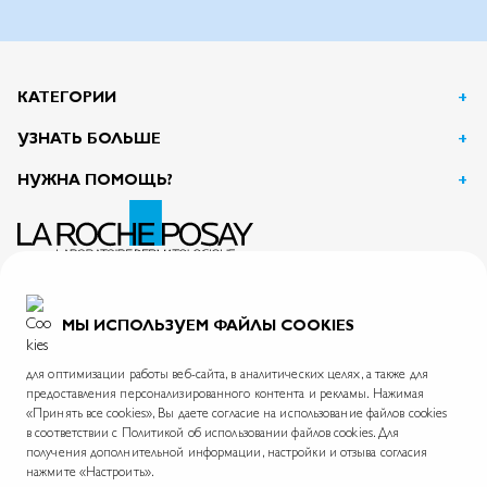
КАТЕГОРИИ
УЗНАТЬ БОЛЬШЕ
НУЖНА ПОМОЩЬ?
АО Л’Ореаль
125047, г. Москва, вн.тер.г. муниципальный округ Тверской, пл. Тверская Застава, дом 4
ИНН 7726059896
МЫ ИСПОЛЬЗУЕМ ФАЙЛЫ COOKIES
На информационном ресурсе применяются рекомендательные технологии.
Правила применения рекомендательных технологий
для оптимизации работы веб-сайта, в аналитических целях, а также для
предоставления персонализированного контента и рекламы. Нажимая
«Принять все cookies», Вы даете согласие на использование файлов cookies
в соответствии с Политикой об использовании файлов cookies. Для
La Roche-Posay © 2026
Политика обработки персональных данных
Карта сайта
получения дополнительной информации, настройки и отзыва согласия
нажмите «Настроить».
Skin.ru
Международный сайт
Фонд La Roche-Posay