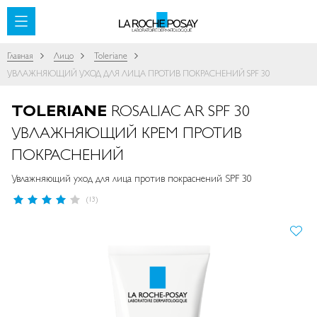
SKIP TO CONTENT
Главная
Лицо
Toleriane
УВЛАЖНЯЮЩИЙ УХОД ДЛЯ ЛИЦА ПРОТИВ ПОКРАСНЕНИЙ SPF 30
TOLERIANE
ROSALIAC AR SPF 30
УВЛАЖНЯЮЩИЙ КРЕМ ПРОТИВ
ПОКРАСНЕНИЙ
Увлажняющий уход для лица против покраснений SPF 30
Рейтинг:
(13)
83
%
of
ПРОПУСТИТЬ И ПЕРЕЙТИ К
100
ГАЛЕРЕЯМ ИЗОБРАЖЕНИЙ