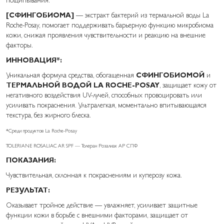
[СФИНГОБИОМА]
— экстракт бактерий из термальной воды La
Roche-Posay, помогает поддерживать барьерную функцию микробиома
кожи, снижая проявления чувствительности и реакцию на внешние
факторы.
ИННОВАЦИЯ*:
Уникальная формула средства, обогащенная
СФИНГОБИОМОЙ
и
ТЕРМАЛЬНОЙ ВОДОЙ LA ROCHE-POSAY
, защищает кожу от
негативного воздействия UV-лучей, способных провоцировать или
усиливать покраснения. Ультралегкая, моментально впитывающаяся
текстура, без жирного блеска.
*Среди продуктов La Roche-Posay
TOLERIANE ROSALIAC AR SPF — Толеран Розалиак АР СПФ
ПОКАЗАНИЯ:
Чувствительная, склонная к покраснениям и куперозу кожа.
РЕЗУЛЬТАТ:
Оказывает тройное действие — увлажняет, усиливает защитные
функции кожи в борьбе с внешними факторами, защищает от