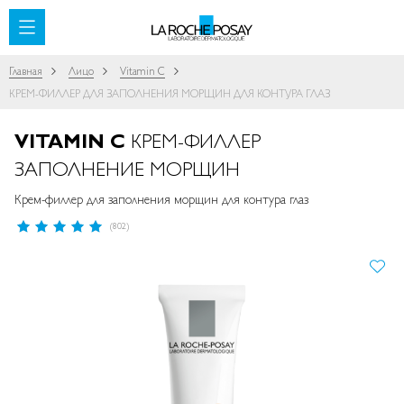
SKIP TO CONTENT
Главная
Лицо
Vitamin C
КРЕМ-ФИЛЛЕР ДЛЯ ЗАПОЛНЕНИЯ МОРЩИН ДЛЯ КОНТУРА ГЛАЗ
VITAMIN C
КРЕМ-ФИЛЛЕР
ЗАПОЛНЕНИЕ МОРЩИН
Крем-филлер для заполнения морщин для контура глаз
Рейтинг:
(802)
97
%
of
ПРОПУСТИТЬ И ПЕРЕЙТИ К
100
ГАЛЕРЕЯМ ИЗОБРАЖЕНИЙ