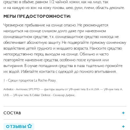
средство в объёме, равном 1/2 чайной ложки, как на лицо, так
и на каждую из зон: на кожу головы, шею, руки, плечи, область декольте.
МЕРЫ ПРЕДОСТОРОЖНОСТИ:
Чрезмерное пребывание на солнце опасно. Не рекомендуется
находиться на солнце слишком долго даже при нанесенном
солнцезащитном средстве, т.к. солнцезащитное средство никогда не
обеспечивает абсолютную защиту. Не подвергайте прямому солнечному
воздействию детей грудного и младшего возраста. Наносите средство
непосредственно перед выходом на солнце. Обильно и часто
повторяйте нанесение средства, особенно после купания или
вытирания. В случае попадания средства в глаза тщательно промойте
их водой. Избегайте контакта с одеждой до полного впитывания.
1 - Среди продуктов La Roche-Posay.
Anthelios - Антгелиос. SPF, PPD — факторы защиты от УФ-лучей типа В и А. UVA — УФ-лучи типа А.
UVB — УФ-лучи типа В. Cellular Defence - Селлюлар Дифенс.
СОСТАВ
ОТЗЫВЫ