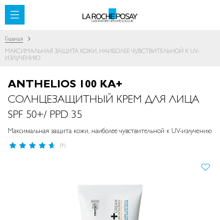
SKIP TO CONTENT
Главная
МАКСИМАЛЬНАЯ ЗАЩИТА КОЖИ, НАИБОЛЕЕ ЧУВСТВИТЕЛЬНОЙ К UV-
ИЗЛУЧЕНИЮ
ANTHELIOS 100 KA+
СОЛНЦЕЗАЩИТНЫЙ КРЕМ ДЛЯ ЛИЦА
SPF 50+/ PPD 35
Максимальная защита кожи, наиболее чувствительной к UV-излучению
Рейтинг:
(9)
92
%
of
ПРОПУСТИТЬ И ПЕРЕЙТИ К
100
ГАЛЕРЕЯМ ИЗОБРАЖЕНИЙ