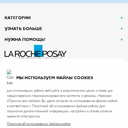
КАТЕГОРИИ
УЗНАТЬ БОЛЬШЕ
НУЖНА ПОМОЩЬ?
АО Л’Ореаль
125047, г. Москва, вн.тер.г. муниципальный округ Тверской, пл. Тверская Застава, дом 4
ИНН 7726059896
МЫ ИСПОЛЬЗУЕМ ФАЙЛЫ COOKIES
На информационном ресурсе применяются рекомендательные технологии.
Правила применения рекомендательных технологий
для оптимизации работы веб-сайта, в аналитических целях, а также для
предоставления персонализированного контента и рекламы. Нажимая
«Принять все cookies», Вы даете согласие на использование файлов cookies
в соответствии с Политикой об использовании файлов cookies. Для
La Roche-Posay © 2026
Политика обработки персональных данных
Карта сайта
получения дополнительной информации, настройки и отзыва согласия
нажмите «Настроить».
Skin.ru
Международный сайт
Фонд La Roche-Posay
Политика об использовании файлов cookies