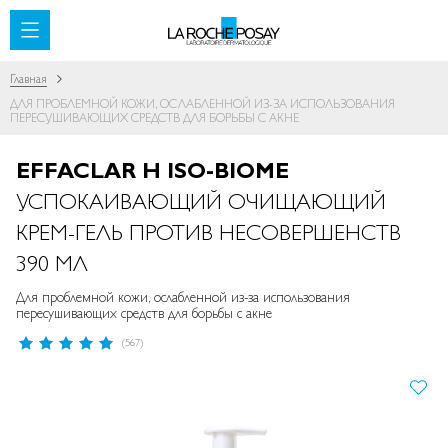
SKIP TO CONTENT
Главная
ДЛЯ ПРОБЛЕМНОЙ КОЖИ, ОСЛАБЛЕННОЙ ИЗ-ЗА ИСПОЛЬЗОВАНИЯ
ПЕРЕСУШИВАЮЩИХ СРЕДСТВ ДЛЯ БОРЬБЫ С АКНЕ
EFFACLAR H ISO-BIOME
УСПОКАИВАЮЩИЙ ОЧИЩАЮЩИЙ
КРЕМ-ГЕЛЬ ПРОТИВ НЕСОВЕРШЕНСТВ
390 МЛ
Для проблемной кожи, ослабленной из-за использования
пересушивающих средств для борьбы с акне
Рейтинг:
(567)
98
%
of
ПРОПУСТИТЬ И ПЕРЕЙТИ К
100
ГАЛЕРЕЯМ ИЗОБРАЖЕНИЙ