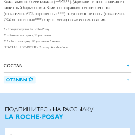
Кожа заметно более гладкая (+48%**). Укрепляет и восстанавливает
защитный барьер кожи. Заметно сокращает несовершенства
(согласились 62% опрошенных***), закупоренные поры (согласились
73% опрошенных***) спустя месяц после использования.
* - Среди продуктов La Roche-Posay
** - Клиническая оценка, 40 участников
*** - Тест самооцеки, 110 участников, 4 недели.
EFFACLAR H ISO-BIOME - Эфаклар Аш Изо-Биом
СОСТАВ
ОТЗЫВЫ
ПОДПИШИТЕСЬ НА РАССЫЛКУ
LA ROCHE-POSAY