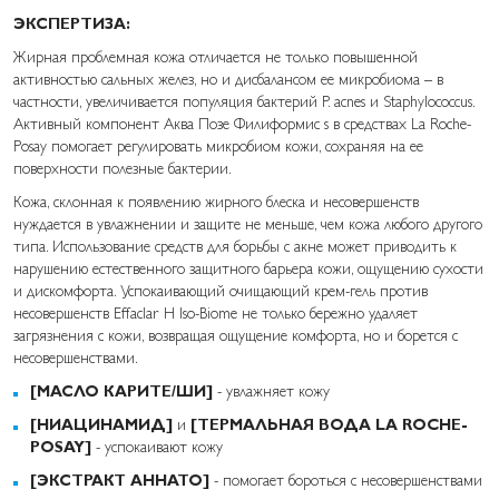
ЭКСПЕРТИЗА:
Жирная проблемная кожа отличается не только повышенной
активностью сальных желез, но и дисбалансом ее микробиома – в
частности, увеличивается популяция бактерий P. acnes и Staphylococcus.
Активный компонент Аква Позе Филиформис s в средствах La Roche-
Posay помогает регулировать микробиом кожи, сохраняя на ее
поверхности полезные бактерии.
Кожа, склонная к появлению жирного блеска и несовершенств
нуждается в увлажнении и защите не меньше, чем кожа любого другого
типа. Использование средств для борьбы с акне может приводить к
нарушению естественного защитного барьера кожи, ощущению сухости
и дискомфорта. Успокаивающий очищающий крем-гель против
несовершенств Effaclar H Iso-Biome не только бережно удаляет
загрязнения с кожи, возвращая ощущение комфорта, но и борется с
несовершенствами.
[МАСЛО КАРИТЕ/ШИ]
- увлажняет кожу
[НИАЦИНАМИД]
и
[ТЕРМАЛЬНАЯ ВОДА LA ROCHE-
POSAY]
- успокаивают кожу
[ЭКСТРАКТ АННАТО]
- помогает бороться с несовершенствами