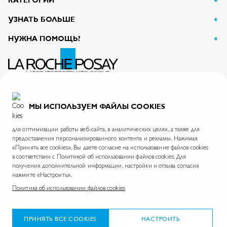
КАТЕГОРИИ
УЗНАТЬ БОЛЬШЕ
НУЖНА ПОМОЩЬ?
АО Л’Ореаль
125047, г. Москва, вн.тер.г. муниципальный округ Тверской, пл. Тверская Застава, дом 4
ИНН 7726059896
МЫ ИСПОЛЬЗУЕМ ФАЙЛЫ COOKIES
На информационном ресурсе применяются рекомендательные технологии.
Правила применения рекомендательных технологий
для оптимизации работы веб-сайта, в аналитических целях, а также для
предоставления персонализированного контента и рекламы. Нажимая
«Принять все cookies», Вы даете согласие на использование файлов cookies
в соответствии с Политикой об использовании файлов cookies. Для
La Roche-Posay © 2026
Политика обработки персональных данных
Карта сайта
получения дополнительной информации, настройки и отзыва согласия
нажмите «Настроить».
Skin.ru
Международный сайт
Фонд La Roche-Posay
Политика об использовании файлов cookies
*Согласно данным проведенного АО «Астон Консалтинг» опроса дерматологов в период с 28 февраля
по 25 марта 2025 года в 14 городах России. Размер выборки: 300 респондентов (дерматологи).
ПРИНЯТЬ ВСЕ COOKIES
НАСТРОИТЬ