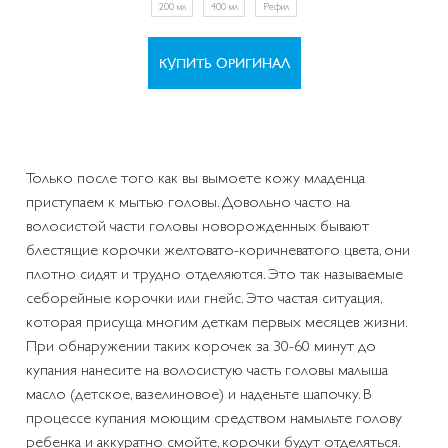
200 мл
400 мл
Рефил
КУПИТЬ ОРИГИНАЛ
Только после того как вы вымоете кожу младенца
приступаем к мытью головы. Довольно часто на
волосистой части головы новорожденных бывают
блестящие корочки желтовато-коричневатого цвета, они
плотно сидят и трудно отделяются. Это так называемые
себорейные корочки или гнейс. Это частая ситуация,
которая присуща многим деткам первых месяцев жизни.
При обнаружении таких корочек за 30-60 минут до
купания нанесите на волосистую часть головы малыша
масло (детское, вазелиновое) и наденьте шапочку. В
процессе купания моющим средством намыльте голову
ребенка и аккуратно смойте, корочки будут отделяться.