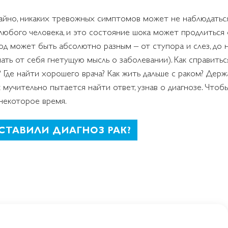
айно, никаких тревожных симптомов может не наблюдаться.
любого человека, и это состояние шока может продлиться 
иод может быть абсолютно разным – от ступора и слез, до
нать от себя гнетущую мысль о заболевании). Как справить
? Где найти хорошего врача? Как жить дальше с раком? Держ
 мучительно пытается найти ответ, узнав о диагнозе. Чтоб
некоторое время.
СТАВИЛИ ДИАГНОЗ РАК?