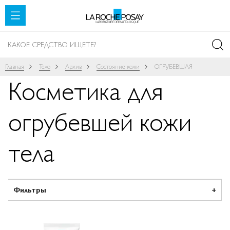
SKIP TO CONTENT
Главная
Тело
Архив
Состояние кожи
ОГРУБЕВШАЯ
Косметика для
огрубевшей кожи
тела
Фильтры