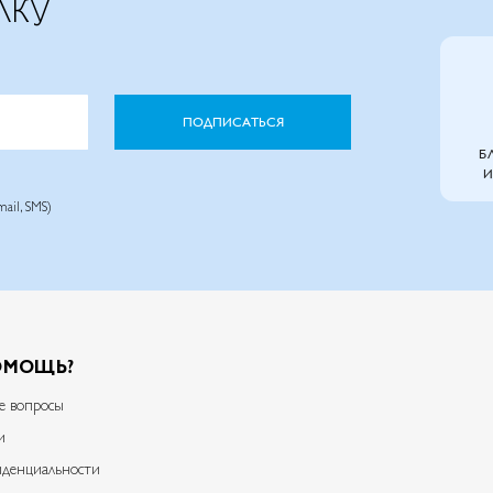
ЛКУ
ПОДПИСАТЬСЯ
Б
И
ail, SMS)
ОМОЩЬ?
е вопросы
и
денциальности