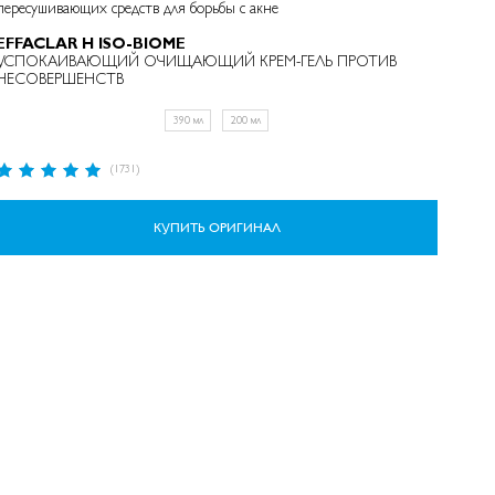
пересушивающих средств для борьбы с акне
EFFACLAR H ISO-BIOME
УСПОКАИВАЮЩИЙ ОЧИЩАЮЩИЙ КРЕМ-ГЕЛЬ ПРОТИВ
НЕСОВЕРШЕНСТВ
390 мл
200 мл
Рейтинг:
(1731)
98%
КУПИТЬ ОРИГИНАЛ