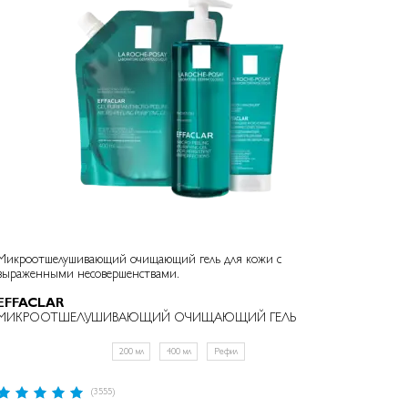
Микроотшелушивающий очищающий гель для кожи с
выраженными несовершенствами.
EFFACLAR
МИКРООТШЕЛУШИВАЮЩИЙ ОЧИЩАЮЩИЙ ГЕЛЬ
200 мл
400 мл
Рефил
Рейтинг:
(3555)
97%