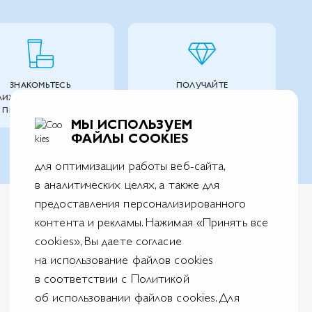
ЗНАКОМЬТЕСЬ
ПОЛУЧАЙТЕ
ЛИЖЕ С ПРОДУКТАМИ
ПЕРСОНАЛЬНЫЕ
 ПРОЕКТАМИ БРЕНДА
ПРЕДЛОЖЕНИЯ
МЫ ИСПОЛЬЗУЕМ
ФАЙЛЫ COOKIES
для оптимизации работы веб-сайта,
в аналитических целях, а также для
предоставления персонализированного
контента и рекламы. Нажимая «Принять все
cookies», Вы даете согласие
на использование файлов cookies
в соответствии с Политикой
АО Л’Ореаль
125047, г. Москва, вн.тер.г. муниципальный округ Тверской, пл. Тверская Застава,
об использовании файлов cookies. Для
дом 4