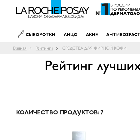
SKIP TO CONTENT
СЫВОРОТКИ
ЛИЦО
АКНЕ
АНТИВОЗРАС
Главная
Рейтинги
СРЕДСТВА ДЛЯ ЖИРНОЙ КОЖИ
Рейтинг лучших
КОЛИЧЕСТВО ПРОДУКТОВ:
7