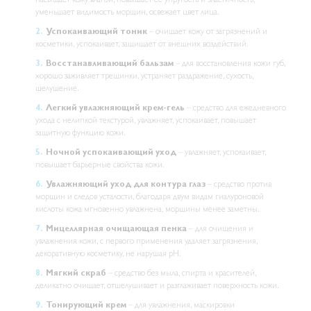
уменьшает видимость морщин, освежает цвет лица.
Успокаивающий тоник
– очищает кожу от загрязнений и
косметики, успокаивает, защищает от внешних воздействий.
Восстанавливающий бальзам
– для восстановления кожи губ,
хорошо заживляет трещинки, устраняет раздражение, сухость,
шелушение.
Легкий увлажняющий крем-гель
– средство для ежедневного
ухода с нелипкой текстурой, увлажняет, успокаивает, повышает
защитную функцию кожи.
Ночной успокаивающий уход
– увлажняет, успокаивает,
повышает барьерные свойства кожи.
Увлажняющий уход для контура глаз
– средство против
морщин и следов усталости, благодаря двум видам гиалуроновой
кислоты кожа мгновенно увлажнена, морщины менее заметны.
Мицеллярная очищающая пенка
– для очищения и
увлажнения кожи, с первого применения удаляет загрязнения,
декоративную косметику, не нарушая pH.
Мягкий скраб
– средство без мыла, спирта и красителей,
деликатно очищает, отшелушивает и разглаживает поверхность кожи.
Тонирующий крем
– для увлажнения, маскировки