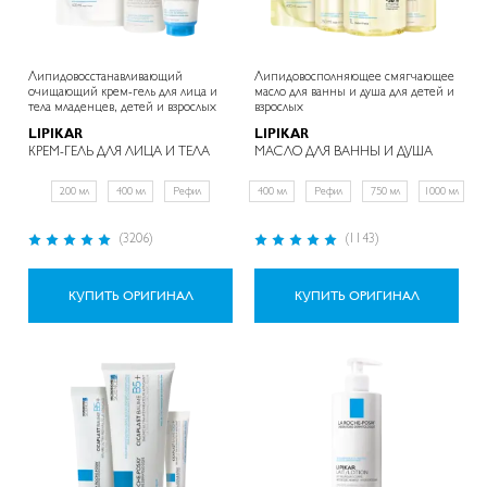
Липидовосстанавливающий
Липидовосполняющее смягчающее
очищающий крем-гель для лица и
масло для ванны и душа для детей и
тела младенцев, детей и взрослых
взрослых
LIPIKAR
LIPIKAR
КРЕМ-ГЕЛЬ ДЛЯ ЛИЦА И ТЕЛА
МАСЛО ДЛЯ ВАННЫ И ДУША
200 мл
400 мл
Рефил
400 мл
Рефил
750 мл
1000 мл
Рейтинг:
Рейтинг:
(3206)
(1143)
97%
97%
КУПИТЬ ОРИГИНАЛ
КУПИТЬ ОРИГИНАЛ