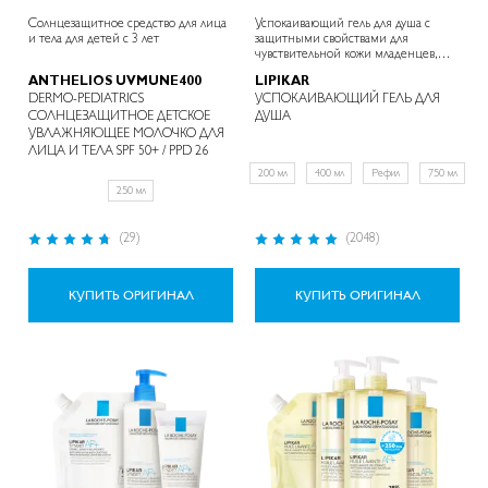
Солнцезащитное средство для лица
Успокаивающий гель для душа с
и тела для детей с 3 лет
защитными свойствами для
чувствительной кожи младенцев,
детей и взрослых
ANTHELIOS UVMUNE400
LIPIKAR
DERMO-PEDIATRICS
УСПОКАИВАЮЩИЙ ГЕЛЬ ДЛЯ
СОЛНЦЕЗАЩИТНОЕ ДЕТСКОЕ
ДУША
УВЛАЖНЯЮЩЕЕ МОЛОЧКО ДЛЯ
ЛИЦА И ТЕЛА SPF 50+ / PPD 26
200 мл
400 мл
Рефил
750 мл
250 мл
Рейтинг:
Рейтинг:
(29)
(2048)
94%
98%
КУПИТЬ ОРИГИНАЛ
КУПИТЬ ОРИГИНАЛ