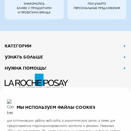
ЗНАКОМЬТЕСЬ
ПОЛУЧАЙТЕ
БЛИЖЕ С ПРОДУКТАМИ
ПЕРСОНАЛЬНЫЕ ПРЕДЛОЖЕНИЯ
И ПРОЕКТАМИ БРЕНДА
КАТЕГОРИИ
УЗНАТЬ БОЛЬШЕ
НУЖНА ПОМОЩЬ?
АО Л’Ореаль
125047, г. Москва, вн.тер.г. муниципальный округ Тверской, пл. Тверская Застава, дом 4
ИНН 7726059896
МЫ ИСПОЛЬЗУЕМ ФАЙЛЫ COOKIES
На информационном ресурсе применяются рекомендательные технологии.
Правила применения рекомендательных технологий
для оптимизации работы веб-сайта, в аналитических целях, а также для
предоставления персонализированного контента и рекламы. Нажимая