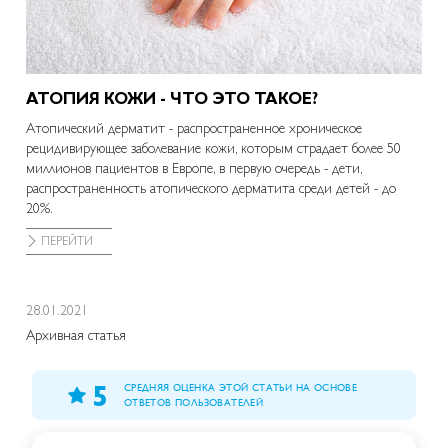
АТОПИЯ КОЖИ - ЧТО ЭТО ТАКОЕ?
КА
СР
Атопический дерматит - распространенное хроническое
Для
рецидивирующее заболевание кожи, которым страдает более 50
это 
миллионов пациентов в Европе, в первую очередь - дети,
обяз
распространенность атопического дерматита среди детей - до
Подр
20%.
П
ПЕРЕЙТИ
28.01.2021
Архивная статья
5
СРЕДНЯЯ ОЦЕНКА ЭТОЙ СТАТЬИ НА ОСНОВЕ
ОТВЕТОВ ПОЛЬЗОВАТЕЛЕЙ