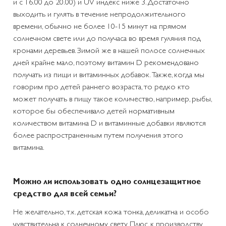
и с 16.00 до 20.00) и UV индекс ниже 3. Достаточно
выходить и гулять в течение непродолжительного
времени, обычно не более 10-15 минут на прямом
солнечном свете или до получаса во время гуляния под
кронами деревьев. Зимой же в нашей полосе солнечных
дней крайне мало, поэтому витамин D рекомендовано
получать из пищи и витаминных добавок. Также, когда мы
говорим про детей раннего возраста, то редко кто
может получать в пищу такое количество, например, рыбы,
которое бы обеспечивало детей нормативным
количеством витамина D и витаминные добавки являются
более распространенным путем получения этого
витамина.
Можно ли использовать одно солнцезащитное
средство для всей семьи?
Не желательно, т.к. детская кожа тонка, деликатна и особо
чувствительна к солнечному свету. Плюс, к производству