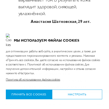
выглядит здоровой, сияющей,
увлажнённой.
Анастасия Шатковская, 29 лет.
МЫ ИСПОЛЬЗУЕМ ФАЙЛЫ COOKIES
для оптимизации работы веб-сайта, в аналитических целях, а также для
предоставления персонализированного контента и рекламы. Нажимая
Пользуюсь неделю, уже видны
«Принять все cookies», Вы даете согласие на использование файлов cookies
в соответствии с Политикой об использовании файлов cookies. Для
улучшения. Коже сразу комфортно,
получения дополнительной информации, настройки и отзыва согласия
лучше дышит и увлажнена.
нажмите «Настроить».
Покраснения сгладились слегка, но
Политика об использовании файлов cookies
буду ждать нескольких недель для
результата, как написано в
ПРИНЯТЬ ВСЕ COOKIES
НАСТРОИТЬ
инструкции. Впитывается легко,
Главная
Диагностика
Профиль
жирного блеска не заметила.