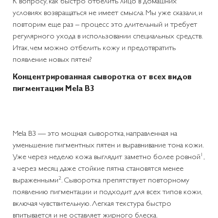
К вопросу, как быстро отбелить лицо в домашних
условиях возвращаться не имеет смысла. Мы уже сказали, и
повторим еще раз – процесс это длительный и требует
регулярного ухода в использовании специальных средств.
Итак, чем можно отбелить кожу и предотвратить
появление новых пятен?
Концентрированная сыворотка от всех видов
пигментации Mela B3
Mela B3 — это мощная сыворотка, направленная на
уменьшение пигментных пятен и выравнивание тона кожи.
1
Уже через неделю кожа выглядит заметно более ровной
,
а через месяц даже стойкие пятна становятся менее
2
выраженными
. Сыворотка препятствует повторному
появлению пигментации и подходит для всех типов кожи,
включая чувствительную. Легкая текстура быстро
впитывается и не оставляет жирного блеска.