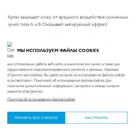
Крем защищает кожу от вредного воздействия солнечных
лучей типа А и В. Оказывает матирующий эффект,
сокращает несовершенства. За эти и другие эффекты
отвечают ниацинамид, цинк, а также салициловая кислота.
Наносить крем следует утром на очищенную кожу.
МЫ ИСПОЛЬЗУЕМ ФАЙЛЫ COOKIES
Вечером крем необходимо смывать.
Солнцезащитный увлажняющий крем для лица и
для оптимизации работы веб-сайта, в аналитических целях, а также для
предоставления персонализированного контента и рекламы. Нажимая
кожи вокруг глаз Anthelios SPF 30/PPD 20
«Принять все cookies», Вы даете согласие на использование файлов cookies
в соответствии с Политикой об использовании файлов cookies. Для
получения дополнительной информации, настройки и отзыва согласия
нажмите «Настроить».
Политика об использовании файлов cookies
ПРИНЯТЬ ВСЕ COOKIES
НАСТРОИТЬ
Главная
Диагностика
Профиль