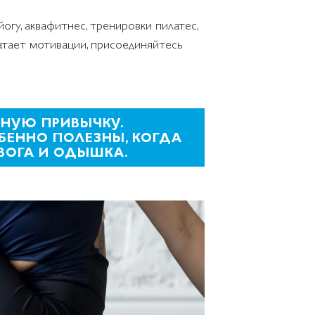
йогу, аквафитнес, тренировки пилатес,
атает мотивации, присоединяйтесь
ТНУЮ ПРИВЫЧКУ.
БЕННО ПОЛЕЗНЫ, КОГДА
ВОГА И ОДЫШКА.