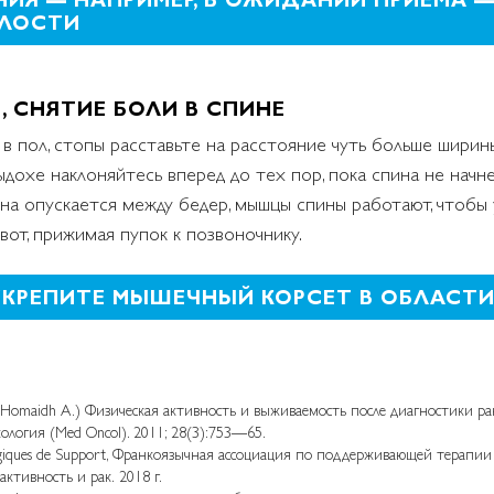
УЛОСТИ
 СНЯТИЕ БОЛИ В СПИНЕ
 в пол, стопы расставьте на расстояние чуть больше ширин
ыдохе наклоняйтесь вперед до тех пор, пока спина не начне
она опускается между бедер, мышцы спины работают, чтобы
от, прижимая пупок к позвоночнику.
 УКРЕПИТЕ МЫШЕЧНЫЙ КОРСЕТ В ОБЛАСТ
l-Homaidh A.) Физическая активность и выживаемость после диагностики ра
логия (Med Oncol). 2011; 28(3):753—65.
logiques de Support, Франкоязычная ассоциация по поддерживающей терапи
ктивность и рак. 2018 г.