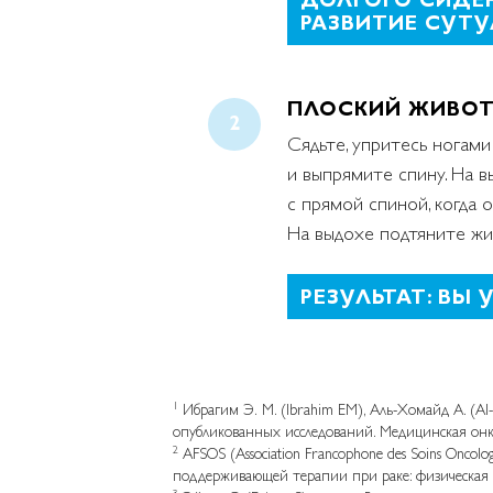
РАЗВИТИЕ СУТ
ПЛОСКИЙ ЖИВОТ,
Сядьте, упритесь ногами
и выпрямите спину. На в
с прямой спиной, когда 
На выдохе подтяните жив
РЕЗУЛЬТАТ: ВЫ
1
Ибрагим Э. М. (Ibrahim EM), Аль-Хомайд А. (A
опубликованных исследований. Медицинская онко
2
AFSOS (Association Francophone des Soins Onco
поддерживающей терапии при раке: физическая а