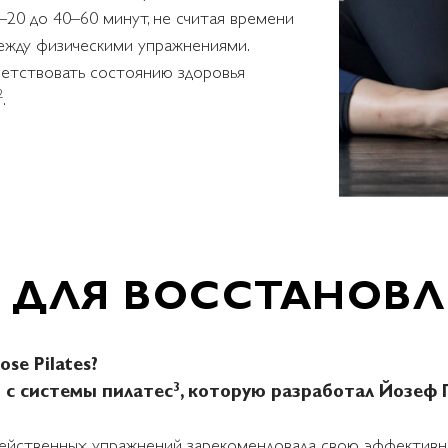
20 до 40–60 минут, не считая времени
между физическими упражнениями.
ветствовать состоянию здоровья
2
.
 ДЛЯ ВОССТАНОВЛ
se Pilates?
3
 с системы пилатес
, которую разработал Йозеф Пи
действенных упражнений зарекомендовала свою эффективн