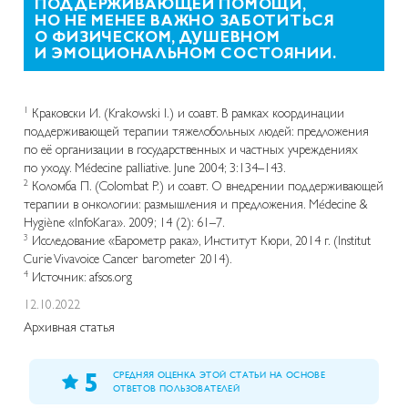
ПОДДЕРЖИВАЮЩЕЙ ПОМОЩИ,
НО НЕ МЕНЕЕ ВАЖНО ЗАБОТИТЬСЯ
О ФИЗИЧЕСКОМ, ДУШЕВНОМ
И ЭМОЦИОНАЛЬНОМ СОСТОЯНИИ.
1
Краковски И. (Krakowski I.) и соавт. В рамках координации
поддерживающей терапии тяжелобольных людей: предложения
по её организации в государственных и частных учреждениях
по уходу. Médecine palliative. June 2004; 3:134–143.
2
Коломба П. (Colombat P.) и соавт. О внедрении поддерживающей
терапии в онкологии: размышления и предложения. Médecine &
Hygiène «InfoKara». 2009; 14 (2): 61–7.
3
Исследование «Барометр рака», Институт Кюри, 2014 г. (Institut
Curie Vivavoice Cancer barometer 2014).
4
Источник: afsos.org
12.10.2022
Архивная статья
5
СРЕДНЯЯ ОЦЕНКА ЭТОЙ СТАТЬИ НА ОСНОВЕ
ОТВЕТОВ ПОЛЬЗОВАТЕЛЕЙ