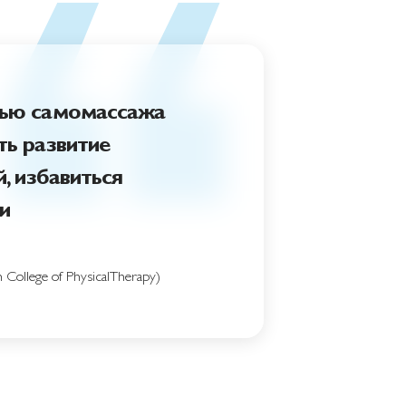
щью самомассажа
ь развитие
, избавиться
и
llege of PhysicalTherapy)