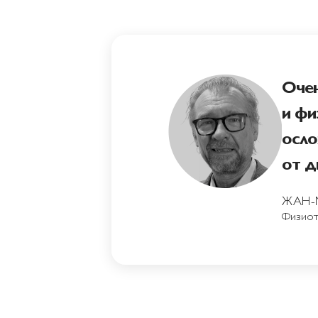
Очен
и фи
осло
от д
ЖАН-М
Физиоте