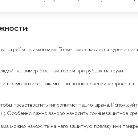
ОЖНОСТИ:
употреблять алкоголем. То же самое касается курения: из
еждой, например бюстгальтером при рубцах на груди
ы и шрамы антисептиками. При возникновении вопросов в 
 чтобы предотвратить гиперпигментацию шрама. Используй
0+). Особенно важно заново наносить солнцезащитное сред
ама можно наложить на него защитную повязку или прикр