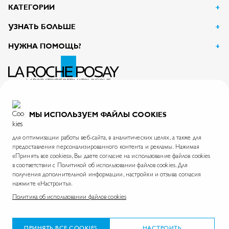
КАТЕГОРИИ
УЗНАТЬ БОЛЬШЕ
НУЖНА ПОМОЩЬ?
АО Л’Ореаль
125047, г. Москва, вн.тер.г. муниципальный округ Тверской, пл. Тверская Застава, дом 4
ИНН 7726059896
МЫ ИСПОЛЬЗУЕМ ФАЙЛЫ COOKIES
На информационном ресурсе применяются рекомендательные технологии.
Правила применения рекомендательных технологий
для оптимизации работы веб-сайта, в аналитических целях, а также для
предоставления персонализированного контента и рекламы. Нажимая
«Принять все cookies», Вы даете согласие на использование файлов cookies
в соответствии с Политикой об использовании файлов cookies. Для
La Roche-Posay © 2026
Политика обработки персональных данных
Карта сайта
получения дополнительной информации, настройки и отзыва согласия
нажмите «Настроить».
Skin.ru
Международный сайт
Фонд La Roche-Posay
Политика об использовании файлов cookies
*Согласно данным проведенного АО «Астон Консалтинг» опроса дерматологов в период с 28 февраля
по 25 марта 2025 года в 14 городах России. Размер выборки: 300 респондентов (дерматологи).
ПРИНЯТЬ ВСЕ COOKIES
НАСТРОИТЬ