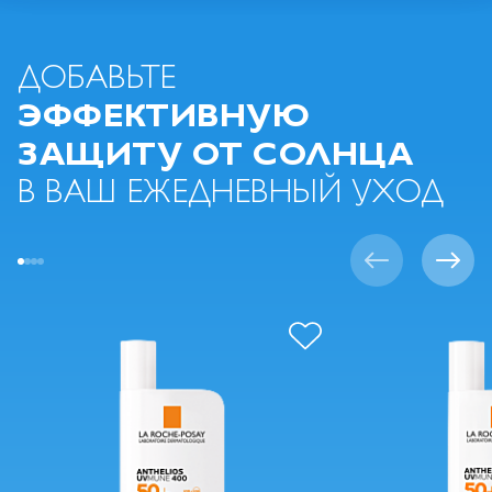
ДОБАВЬТЕ
ЭФФЕКТИВНУЮ
ЗАЩИТУ ОТ СОЛНЦА
В ВАШ ЕЖЕДНЕВНЫЙ УХОД
Д
О
Б
А
В
И
Т
Ь
В
С