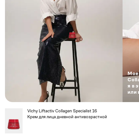
Мое 
Coll
я в 
или 
Vichy Liftactiv Collagen Specialist 16
Крем для лица дневной антивозрастной