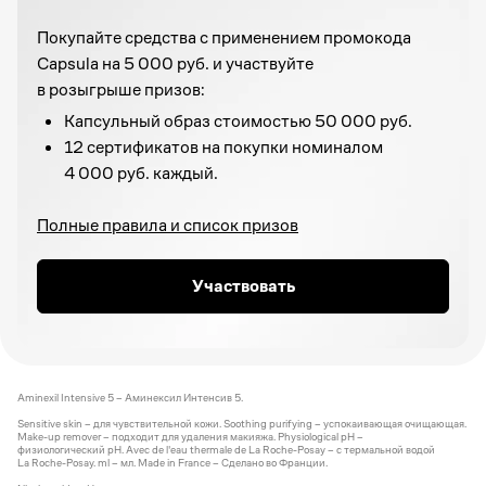
Покупайте средства с применением промокода
Capsula на 5 000 руб. и участвуйте
в розыгрыше призов:
Капсульный образ стоимостью 50 000 руб.
12 сертификатов на покупки номиналом
4 000 руб. каждый.
Полные правила и список призов
Участвовать
Aminexil Intensive 5 – Аминексил Интенсив 5.
Sensitive skin – для чувствительной кожи. Soothing purifying – успокаивающая очищающая.
Make-up remover – подходит для удаления макияжа. Physiological pH –
физиологический рН. Avec de l'eau thermale de La Roche-Posay – с термальной водой
La Roche-Posay. ml – мл. Made in France – Сделано во Франции.